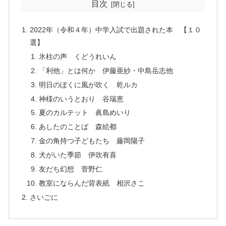
目次
2022年（令和４年）中学入試で出題された本 【１０
選】
氷柱の声 くどうれいん
「利他」とは何か 伊藤亜紗・中島岳志他
明日のぼくに風が吹く 乾ルカ
神様のいうとおり 谷瑞恵
夏のカルテット 眞島めいり
あしたのことば 森絵都
金の角持つ子どもたち 藤岡陽子
犬がいた季節 伊吹有喜
友だち幻想 菅野仁
教室にならんだ背表紙 相沢さこ
さいごに