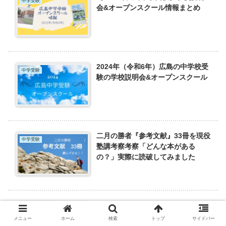
中学受験
会&オープンスクール情報まとめ
2024年（令和6年）広島の中学校受
中学受験
験の学校説明会&オープンスクール
二月の勝者『参考文献』33冊を現役
中学受験
塾講考察考察「どんな本がある
の？」実際に読破してみました
広島の中学受験向け塾 徹底比較
中学受験
【9選】
メニュー
ホーム
検索
トップ
サイドバー