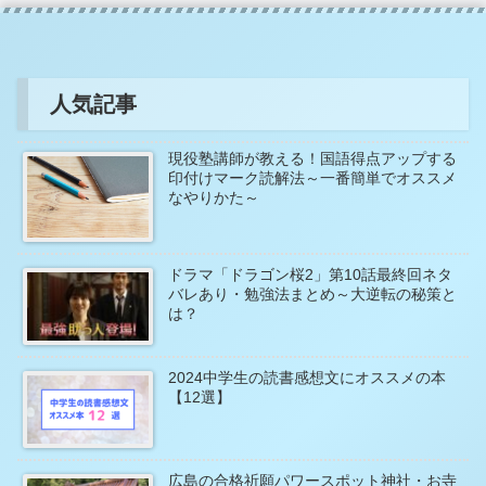
人気記事
現役塾講師が教える！国語得点アップする
印付けマーク読解法～一番簡単でオススメ
なやりかた～
ドラマ「ドラゴン桜2」第10話最終回ネタ
バレあり・勉強法まとめ～大逆転の秘策と
は？
2024中学生の読書感想文にオススメの本
【12選】
広島の合格祈願パワースポット神社・お寺