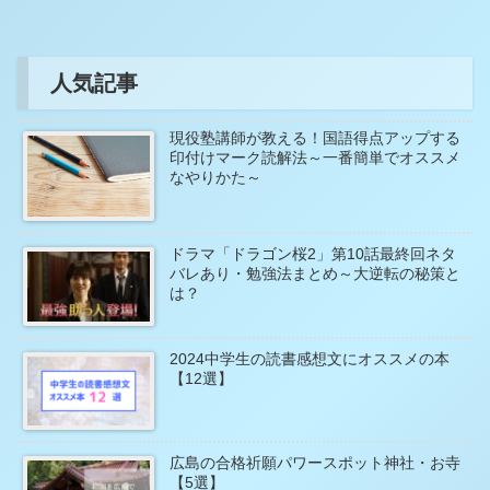
人気記事
現役塾講師が教える！国語得点アップする
印付けマーク読解法～一番簡単でオススメ
なやりかた～
ドラマ「ドラゴン桜2」第10話最終回ネタ
バレあり・勉強法まとめ～大逆転の秘策と
は？
2024中学生の読書感想文にオススメの本
【12選】
広島の合格祈願パワースポット神社・お寺
【5選】