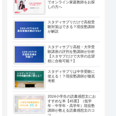
でオンライン家庭教師をお探
しの方へ
スタディサプリだけで高校受
験対策はできる？現役塾講師
が解説
スタディサプリ高校・大学受
験講座の評判を塾講師が分析
【スタサプだけで大学の志望
校に合格可能？】
スタディサプリは中学受験に
使える！？現役塾講師が徹底
考察
2024小学生の読書感想文にお
すすめな本【45選】（低学
年・中学年・高学年）現役塾
講師が教える読書感想文のコ
ツ