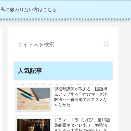
私に教わりたい方はこちら
人気記事
現役塾講師が教える！国語得
点アップする印付けマーク読
解法～一番簡単でオススメな
やりかた～
ドラマ「ドラゴン桜2」第10話
最終回ネタバレあり・勉強法
まとめ～大逆転の秘策とは？