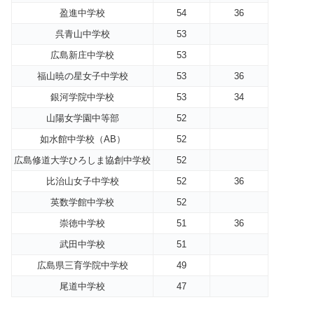
盈進中学校
54
36
呉青山中学校
53
広島新庄中学校
53
福山暁の星女子中学校
53
36
銀河学院中学校
53
34
山陽女学園中等部
52
如水館中学校（AB）
52
広島修道大学ひろしま協創中学校
52
比治山女子中学校
52
36
英数学館中学校
52
崇徳中学校
51
36
武田中学校
51
広島県三育学院中学校
49
尾道中学校
47