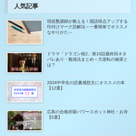
人気記事
現役塾講師が教える！国語得点アップする
印付けマーク読解法～一番簡単でオススメ
なやりかた～
ドラマ「ドラゴン桜2」第10話最終回ネタ
バレあり・勉強法まとめ～大逆転の秘策と
は？
2024中学生の読書感想文にオススメの本
【12選】
広島の合格祈願パワースポット神社・お寺
【5選】