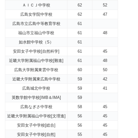
ＡＩＣＪ中学校
62
52
広島女学院中学校
62
47
広島市立広島中等教育学校
61
福山市立福山中学校
61
48
如水館中学校（S）
61
安田女子中学校[自然科学]
61
45
近畿大学附属福山中学校[難進]
61
48
広島大学附属東雲中学校
60
50
近畿大学附属東広島中学校
59
42
広島城北中学校
59
41
英数学館中学校[IMB＆IMA]
59
広島なぎさ中学校
58
45
近畿大学附属福山中学校[文理進]
56
45
安田女子中学校[総合]
56
45
安田女子中学校[自然]
55
45