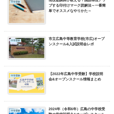
現役塾講師が教える！国語得点アッ
中学受験
プする印付けマーク読解法～一番簡
単でオススメなやりかた～
市立広島中等教育学校(市広)オープ
中学受験
ンスクール&入試説明会レポ
【2022年広島中学受験】学校説明
中学受験
会&オープンスクール情報まとめ
2024年（令和6年）広島の中学校受
中学受験