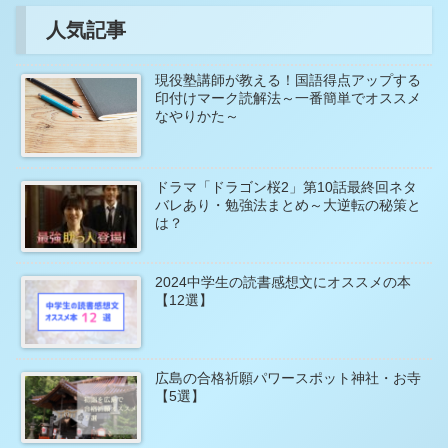
人気記事
現役塾講師が教える！国語得点アップする
印付けマーク読解法～一番簡単でオススメ
なやりかた～
ドラマ「ドラゴン桜2」第10話最終回ネタ
バレあり・勉強法まとめ～大逆転の秘策と
は？
2024中学生の読書感想文にオススメの本
【12選】
広島の合格祈願パワースポット神社・お寺
【5選】