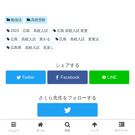
勉強法
高校受験
2023 広島 高校入試
広島 高校入試 変更
広島 高校入試 変わる
広島 高校入試 変更点
広島県 高校入試 見直し
シェアする
Twitter
Facebook
LINE
さくら先生をフォローする
さくら先生
メニュー
ホーム
検索
トップ
サイドバー