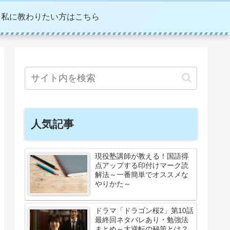
私に教わりたい方はこちら
人気記事
現役塾講師が教える！国語得
点アップする印付けマーク読
解法～一番簡単でオススメな
やりかた～
ドラマ「ドラゴン桜2」第10話
最終回ネタバレあり・勉強法
まとめ～大逆転の秘策とは？