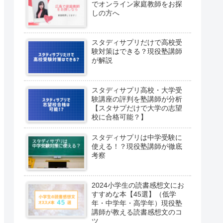
でオンライン家庭教師をお探
しの方へ
スタディサプリだけで高校受
験対策はできる？現役塾講師
が解説
スタディサプリ高校・大学受
験講座の評判を塾講師が分析
【スタサプだけで大学の志望
校に合格可能？】
スタディサプリは中学受験に
使える！？現役塾講師が徹底
考察
2024小学生の読書感想文にお
すすめな本【45選】（低学
年・中学年・高学年）現役塾
講師が教える読書感想文のコ
ツ