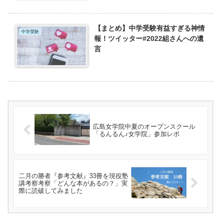
【まとめ】中学受験有益すぎる神情
中学受験
報！ツイッター#2022組さんへの遺
言
広島女学院中夏のオープンスクール
「るんるん♪女学院」参加レポ
二月の勝者『参考文献』33冊を現役塾
講考察考察「どんな本があるの？」実
際に読破してみました