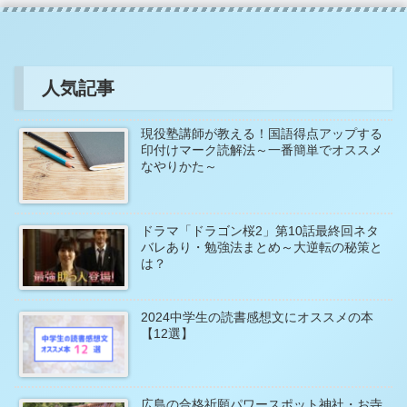
人気記事
現役塾講師が教える！国語得点アップする
印付けマーク読解法～一番簡単でオススメ
なやりかた～
ドラマ「ドラゴン桜2」第10話最終回ネタ
バレあり・勉強法まとめ～大逆転の秘策と
は？
2024中学生の読書感想文にオススメの本
【12選】
広島の合格祈願パワースポット神社・お寺