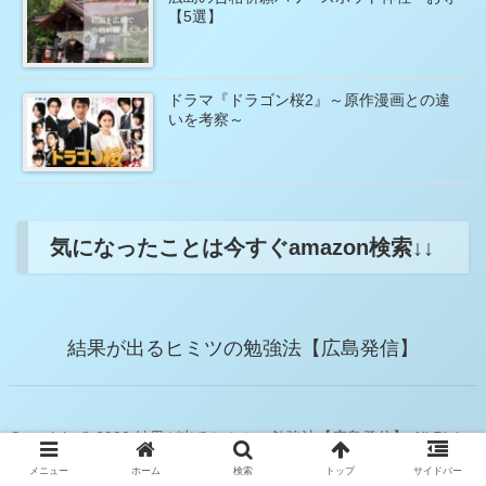
【5選】
ドラマ『ドラゴン桜2』～原作漫画との違
いを考察～
気になったことは今すぐamazon検索↓↓
結果が出るヒミツの勉強法【広島発信】
Copyright © 2020 結果が出るヒミツの勉強法【広島発信】 All Rights
Reserved.
メニュー
ホーム
検索
トップ
サイドバー